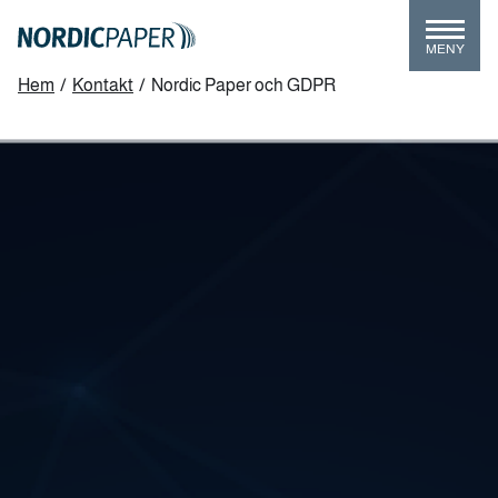
Skip
to
MENY
main
Breadcrumb
Hem
/
Kontakt
/
Nordic Paper och GDPR
content