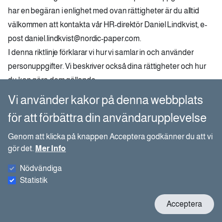
har en begäran i enlighet med ovan rättigheter är du alltid
välkommen att kontakta vår HR-direktör Daniel Lindkvist, e-
post
daniel.lindkvist@nordic-paper.com
.
I denna riktlinje förklarar vi hur vi samlar in och använder
personuppgifter. Vi beskriver också dina rättigheter och hur
du kan göra dem gällande.
Vi använder kakor på denna webbplats
Riktlinjer GDPR
för att förbättra din användarupplevelse
Genom att klicka på knappen Acceptera godkänner du att vi
Riktlinjer GDPR.pdf
gör det.
Mer Info
Nödvändiga
Statistik
Kontakt HR
W
Acceptera
c