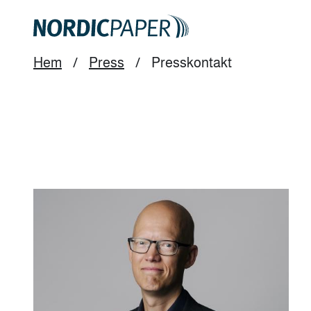
Skip
to
main
content
Hem
/
Press
/
Presskontakt
Breadcrumb