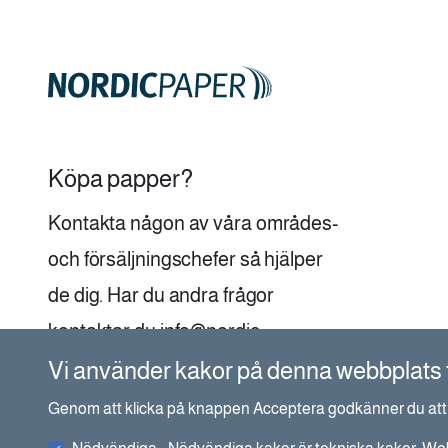
Köpa papper?
Kontakta någon av våra
områdes-
och försäljningschefer
så hjälper
de dig. Har du andra frågor
kontaktar du
info@nordic-
paper.com
.
Vi använder kakor på denna webbplats f
Genom att klicka på knappen Acceptera godkänner du att v