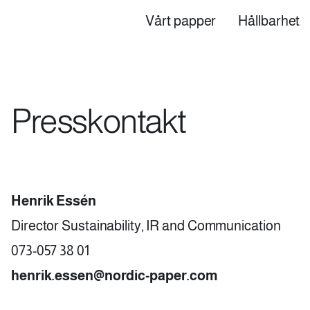
Vårt papper
Hållbarhet
Top
Main
navigation
Presskontakt
(SV)
Henrik Essén
Director Sustainability, IR and Communication
073-057 38 01
henrik.essen@nordic-paper.com