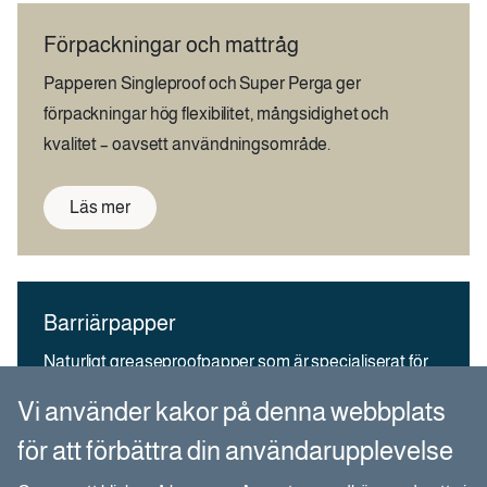
Förpackningar och mattråg
Papperen Singleproof och Super Perga ger
förpackningar hög flexibilitet, mångsidighet och
kvalitet – oavsett användningsområde.
Läs mer
Barriärpapper
Naturligt greaseproofpapper som är specialiserat för
användningsområden där fett- och syrebarriärer
Vi använder kakor på denna webbplats
behövs.
för att förbättra din användarupplevelse
Läs mer