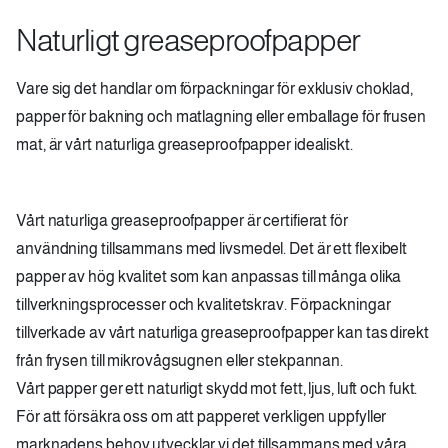
Naturligt greaseproofpapper
Vare sig det handlar om förpackningar för exklusiv choklad,
papper för bakning och matlagning eller emballage för frusen
mat, är vårt naturliga greaseproofpapper idealiskt.
Vårt naturliga greaseproofpapper är certifierat för
användning tillsammans med livsmedel. Det är ett flexibelt
papper av hög kvalitet som kan anpassas till många olika
tillverkningsprocesser och kvalitetskrav. Förpackningar
tillverkade av vårt naturliga greaseproofpapper kan tas direkt
från frysen till mikrovågsugnen eller stekpannan.
Vårt papper ger ett naturligt skydd mot fett, ljus, luft och fukt.
För att försäkra oss om att papperet verkligen uppfyller
marknadens behov utvecklar vi det tillsammans med våra