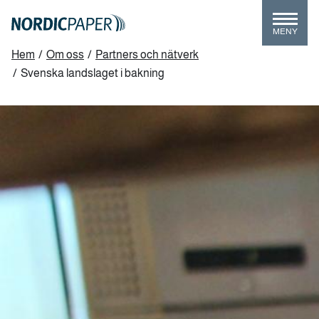
Skip
to
MENY
main
Breadcrumb
Hem
/
Om oss
/
Partners och nätverk
content
/
Svenska landslaget i bakning