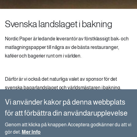
Svenska landslaget i bakning
Nordic Paper är ledande leverantör av förstklassigt bak- och
matlagningspapper till några av de bästa restauranger,
kaféer och bagerier runt om i världen.
Därför är vi också det naturliga valet av sponsor för det
svenska bagarlandslaget och världsmästaren i bakning,
Alexander Pelli, tillika lagkapten för landslaget.
Vi använder kakor på denna webbplats
Mästerbagarna från det svenska landslaget vet att de kan lita
för att förbättra din användarupplevelse
på vårt naturliga greaseproofpapper som gör bakningen
enklare, renare och mer naturlig.
Genom att klicka på knappen Acceptera godkänner du att vi
”Bagarlandslaget strävar hela tiden för att vara i framkant när
gör det.
Mer Info